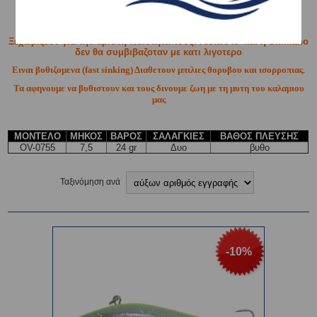
Ξεχωριζουν για την αριστη ποιοτητα τους. Αλλωστε και η Shimano
δεν θα συμβιβαζοταν με κατι λιγοτερο
Ειναι βυθιζομενα (fast sinking) Διαθετουν μπιλιες θορυβου και ισορροπιας
.
Τα αφηνουμε να βυθιστουν και τους δινουμε ζωη με τη μυτη του καλαμιου
μας
ΜΟΝΤΕΛΟ
ΜΗΚΟΣ
ΒΑΡΟΣ
ΣΑΛΑΓΚΙΕΣ
ΒΑΘΟΣ ΠΛΕΥΣΗΣ
OV-0755
7,5
24 gr
Δυο
βυθο
Ταξινόμηση ανά
-10%