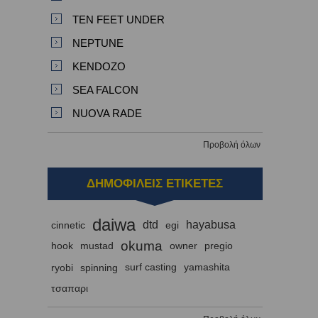
TEN FEET UNDER
NEPTUNE
KENDOZO
SEA FALCON
NUOVA RADE
Προβολή όλων
ΔΗΜΟΦΙΛΕΙΣ ΕΤΙΚΕΤΕΣ
daiwa
dtd
hayabusa
cinnetic
egi
okuma
hook
mustad
owner
pregio
ryobi
spinning
surf casting
yamashita
τσαπαρι