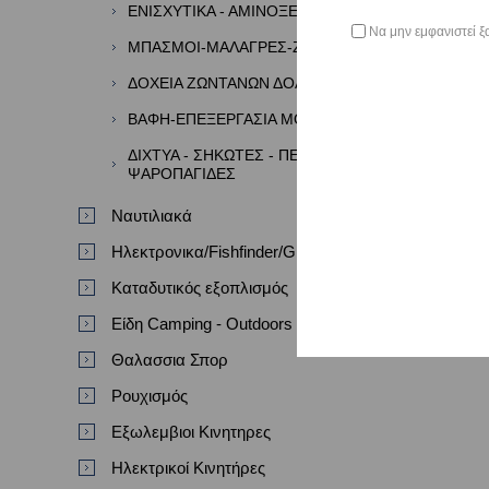
ΕΝΙΣΧΥΤΙΚΑ - ΑΜΙΝΟΞΕΑ - ΑΡΩΜΑΤΑ
Να μην εμφανιστεί ξ
ΜΠΑΣΜΟΙ-ΜΑΛΑΓΡΕΣ-ΖΥΜΕΣ
ΔΟΧΕΙΑ ΖΩΝΤΑΝΩΝ ΔΟΛΩΜΑΤΩΝ
ΒΑΦΗ-ΕΠΕΞΕΡΓΑΣΙΑ ΜΟΛΥΒΙΩΝ
ΔΙΧΤΥΑ - ΣΗΚΩΤΕΣ - ΠΕΖΟΒΟΛΑ -
ΨΑΡΟΠΑΓΙΔΕΣ
Ναυτιλιακά
Ηλεκτρονικα/Fishfinder/GPS/VHF
Καταδυτικός εξοπλισμός
Είδη Camping - Outdoors
Θαλασσια Σπορ
Ρουχισμός
Εξωλεμβιοι Κινητηρες
Ηλεκτρικοί Κινητήρες