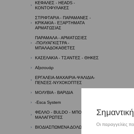
ΚΕΦΑΛΕΣ - HEADS -
ΚΟΝΤΟΦΥΛΑΚΕΣ
ΣΤΡΙΦΤΑΡΙΑ - ΠΑΡΑΜΑΝΕΣ -
ΚΡΙΚΑΚΙΑ - ΕΞΑΡΤΗΜΑΤΑ
ΑΡΜΑΤΩΣΙΑΣ
ΠΑΡΑΜΑΛΑ - ΑΡΜΑΤΩΣΙΕΣ
-ΠΟΛΥΑΓΚΙΣΤΡΑ -
ΜΠΑΛΑΔΟΚΑΘΕΤΕΣ
ΚΑΣΕΛΑΚΙΑ - ΤΣΑΝΤΕΣ - ΘΗΚΕΣ
Αξεσουάρ
ΕΡΓΑΛΕΙΑ-ΜΑΧΑΙΡΙΑ-ΨΑΛΙΔΙΑ-
ΠΕΝΣΕΣ-ΝΥΧΟΚΟΠΤΕΣ
ΜΟΛΥΒΙΑ - ΒΑΡΙΔΙΑ
-Esca System
Σημαντικ
ΦΕΛΛΟ - BULDO - ΜΠΟΡΜΠΑΔΕΣ -
ΜΑΛΑΓΡΩΤΕΣ
Οι παραγγελίες πο
ΒΙΟΔΙΑΣΠΩΜΕΝΑ ΔΟΛΩΜΑΤΑ