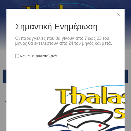
Σημαντική Ενημέρωση
Οι παραγγελίες που θα γίνουν από 7 εως 23 του
μηνός θα εκτελεστούν από 24 του μηνός και μετά.
Να μην εμφανιστεί ξανά
SHIMANO ESCRIME FLOATING XM-139M
Αρχική
/
Είδη Αλιείας
/
ΤΕΧΝΗΤΑ ΔΟΛΩΜΑΤΑ - ΤΣΑΠΑΡΙ - ΚΑΛΑΜΑΡΙΕΡΕΣ
/
ΤΕΧΝΗΤΑ ΨΑΡΑΚΙΑ
/
Shimano
/
SHIMANO ESCRIME FLOATING XM-139M
Ταξινόμηση ανά