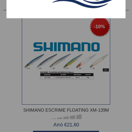
-10%
SHIMANO ESCRIME FLOATING XM-139M
Από €21,60