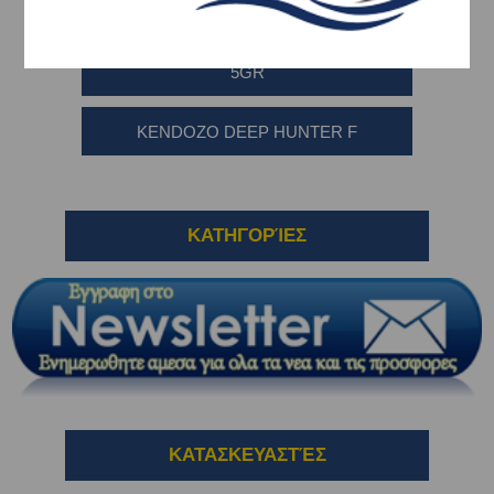
KENDOZO SHOCK MINNOW 70MM
5GR
KENDOZO DEEP HUNTER F
ΚΑΤΗΓΟΡΊΕΣ
ΚΑΤΑΣΚΕΥΑΣΤΈΣ