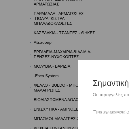
ΑΡΜΑΤΩΣΙΑΣ
ΠΑΡΑΜΑΛΑ - ΑΡΜΑΤΩΣΙΕΣ
-ΠΟΛΥΑΓΚΙΣΤΡΑ -
ΜΠΑΛΑΔΟΚΑΘΕΤΕΣ
ΚΑΣΕΛΑΚΙΑ - ΤΣΑΝΤΕΣ - ΘΗΚΕΣ
Αξεσουάρ
ΕΡΓΑΛΕΙΑ-ΜΑΧΑΙΡΙΑ-ΨΑΛΙΔΙΑ-
ΠΕΝΣΕΣ-ΝΥΧΟΚΟΠΤΕΣ
ΜΟΛΥΒΙΑ - ΒΑΡΙΔΙΑ
-Esca System
Σημαντικ
ΦΕΛΛΟ - BULDO - ΜΠΟΡΜΠΑΔΕΣ -
ΜΑΛΑΓΡΩΤΕΣ
Οι παραγγελίες πο
ΒΙΟΔΙΑΣΠΩΜΕΝΑ ΔΟΛΩΜΑΤΑ
ΕΝΙΣΧΥΤΙΚΑ - ΑΜΙΝΟΞΕΑ - ΑΡΩΜΑΤΑ
Να μην εμφανιστεί ξ
ΜΠΑΣΜΟΙ-ΜΑΛΑΓΡΕΣ-ΖΥΜΕΣ
ΔΟΧΕΙΑ ΖΩΝΤΑΝΩΝ ΔΟΛΩΜΑΤΩΝ