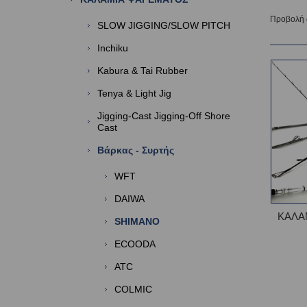
Προβολή
SLOW JIGGING/SLOW PITCH
Inchiku
Kabura & Tai Rubber
Tenya & Light Jig
Jigging-Cast Jigging-Off Shore
Cast
Βάρκας - Συρτής
WFT
DAIWA
ΚΑΛΑ
SHIMANO
ECOODA
ATC
COLMIC