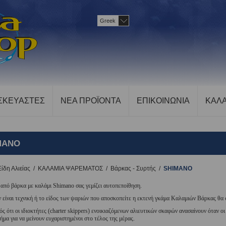
Greek
ΣΚΕΥΑΣΤΕΣ
ΝΕΑ ΠΡΟΪΟΝΤΑ
ΕΠΙΚΟΙΝΩΝΙΑ
ΚΑΛΑ
MANO
Είδη Αλιείας
/
ΚΑΛΑΜΙΑ ΨΑΡΕΜΑΤΟΣ
/
Βάρκας - Συρτής
/
SHIMANO
από βάρκα με καλάμι Shimano σας γεμίζει αυτοπεποίθηση.
ν είναι τεχνική ή το είδος των ψαριών που αποσκοπείτε η εκτενή γκάμα Καλαμιών Βάρκας θα
νός ότι οι ιδιοκτήτες (charter skippers) ενοικιαζόμενων αλιευτικών σκαφών ανασαίνουν όταν ο
ήμα για να μείνουν ευχαριστημένοι στο τέλος της μέρας.