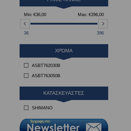
Min:
€36,00
Max:
€396,00
36
396
ΧΡΏΜΑ
ASBT762030B
ASBT763050B
ΚΑΤΑΣΚΕΥΑΣΤΈΣ
SHIMANO