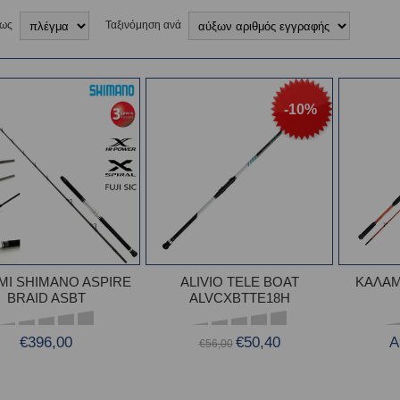
 ως
Ταξινόμηση ανά
-10%
ΜΙ SHIMANO ASPIRE
ALIVIO TELE BOAT
ΚΑΛΑΜ
BRAID ASBT
ALVCXBTTE18H
€396,00
€50,40
Α
€56,00