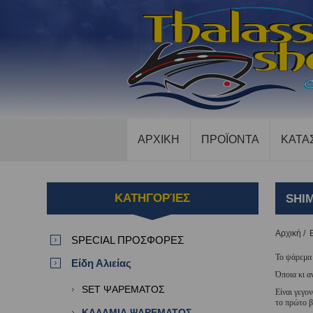
ΑΡΧΙΚΗ
ΠΡΟΪΟΝΤΑ
ΚΑΤΑ
ΚΑΤΗΓΟΡΊΕΣ
SHI
Αρχική
/
SPECIAL ΠΡΟΣΦΟΡΕΣ
Το ψάρεμα 
Είδη Αλιείας
Όποια κι α
SET ΨΑΡΕΜΑΤΟΣ
Είναι γεγο
το πρώτο β
ΚΑΛΑΜΙΑ ΨΑΡΕΜΑΤΟΣ