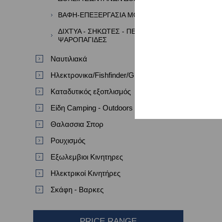
ΒΑΦΗ-ΕΠΕΞΕΡΓΑΣΙΑ ΜΟΛΥΒΙΩΝ
ΔΙΧΤΥΑ - ΣΗΚΩΤΕΣ - ΠΕΖΟΒΟΛΑ -
ΨΑΡΟΠΑΓΙΔΕΣ
Ναυτιλιακά
Ηλεκτρονικα/Fishfinder/GPS/VHF
Καταδυτικός εξοπλισμός
Είδη Camping - Outdoors
Θαλασσια Σπορ
Ρουχισμός
Εξωλεμβιοι Κινητηρες
Ηλεκτρικοί Κινητήρες
Σκάφη - Βαρκες
PRICE RANGE