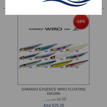
-10%
SHIMANO EXSENCE WIRO FLOATING
XM109N
Από €25,20