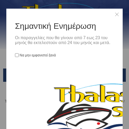
Σημαντική Ενημέρωση
Οι παραγγελίες που θα γίνουν από 7 εως 23 του
μηνός θα εκτελεστούν από 24 του μηνός και μετά.
Να μην εμφανιστεί ξανά
SHIMANO EXSENCE WIRO FLOATING XM109N
Αρχική
/
Είδη Αλιείας
/
ΤΕΧΝΗΤΑ ΔΟΛΩΜΑΤΑ - ΤΣΑΠΑΡΙ - ΚΑΛΑΜΑΡΙΕΡΕΣ
/
ΤΕΧΝΗΤΑ ΨΑΡΑΚΙΑ
/
Shimano
/
SHIMANO EXSENCE WIRO FLOATING XM109N
Ταξινόμηση ανά