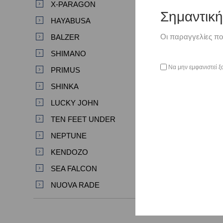
X-PARAGON
Σημαντικ
HAYABUSA
Οι παραγγελίες πο
BALZER
SHIMANO
Να μην εμφανιστεί ξ
PRIMUS
SHINKA
LUCKY JOHN
TEN FEET UNDER
NEPTUNE
KENDOZO
SEA FALCON
NUOVA RADE
Προβολή όλων