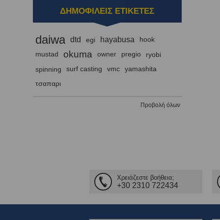
ΔΗΜΟΦΙΛΕΙΣ ΕΤΙΚΕΤΕΣ
daiwa
dtd
hayabusa
egi
hook
okuma
mustad
owner
pregio
ryobi
spinning
surf casting
vmc
yamashita
τσαπαρι
Προβολή όλων
Χρειάζεστε βοήθεια;
+30 2310 722434