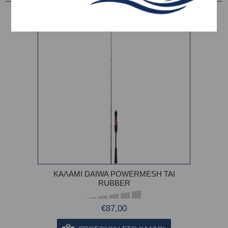
ΚΑΛΑΜΙ DAIWA POWERMESH TAI
RUBBER
€87,00