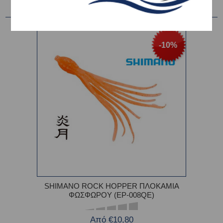
-10%
SHIMANO ROCK HOPPER ΠΛΟΚΑΜΙΑ
ΦΩΣΦΩΡΟΥ (EP-008QE)
Από €10,80