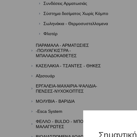
Συνδέσεις Αρματωσιάς
Σύστημα δεσίματος Χωρίς Κόμπο
Σωληνάκια - Θερμοσυστελλομενα
Φλοτέρ
ΠΑΡΑΜΑΛΑ - ΑΡΜΑΤΩΣΙΕΣ
-ΠΟΛΥΑΓΚΙΣΤΡΑ -
ΜΠΑΛΑΔΟΚΑΘΕΤΕΣ
ΚΑΣΕΛΑΚΙΑ - ΤΣΑΝΤΕΣ - ΘΗΚΕΣ
Αξεσουάρ
ΕΡΓΑΛΕΙΑ-ΜΑΧΑΙΡΙΑ-ΨΑΛΙΔΙΑ-
ΠΕΝΣΕΣ-ΝΥΧΟΚΟΠΤΕΣ
ΜΟΛΥΒΙΑ - ΒΑΡΙΔΙΑ
-Esca System
ΦΕΛΛΟ - BULDO - ΜΠΟΡΜΠΑΔΕΣ -
ΜΑΛΑΓΡΩΤΕΣ
Σημαντικ
ΒΙΟΔΙΑΣΠΩΜΕΝΑ ΔΟΛΩΜΑΤΑ