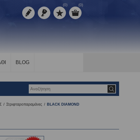
(0)
(0)
ΘΙ
BLOG
Σ
/
Στριφταροπαραμάνες
/
BLACK DIAMOND