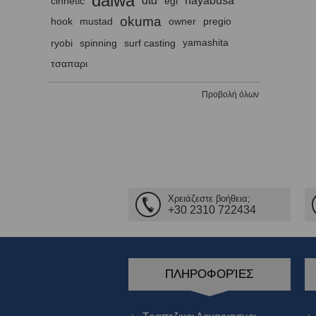
daiwa
dtd
hayabusa
cinnetic
egi
okuma
hook
mustad
owner
pregio
ryobi
spinning
surf casting
yamashita
τσαπαρι
Προβολή όλων
Χρειάζεστε βοήθεια;
+30 2310 722434
ΠΛΗΡΟΦΟΡΊΕΣ