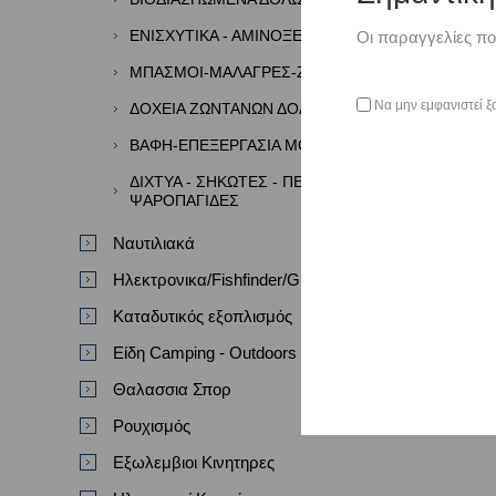
ΕΝΙΣΧΥΤΙΚΑ - ΑΜΙΝΟΞΕΑ - ΑΡΩΜΑΤΑ
Οι παραγγελίες πο
ΜΠΑΣΜΟΙ-ΜΑΛΑΓΡΕΣ-ΖΥΜΕΣ
Να μην εμφανιστεί ξ
ΔΟΧΕΙΑ ΖΩΝΤΑΝΩΝ ΔΟΛΩΜΑΤΩΝ
ΒΑΦΗ-ΕΠΕΞΕΡΓΑΣΙΑ ΜΟΛΥΒΙΩΝ
ΔΙΧΤΥΑ - ΣΗΚΩΤΕΣ - ΠΕΖΟΒΟΛΑ -
ΨΑΡΟΠΑΓΙΔΕΣ
Ναυτιλιακά
Ηλεκτρονικα/Fishfinder/GPS/VHF
Καταδυτικός εξοπλισμός
Είδη Camping - Outdoors
Θαλασσια Σπορ
Ρουχισμός
Εξωλεμβιοι Κινητηρες