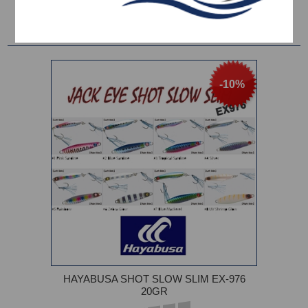
Ταξινόμηση ανά
-10%
HAYABUSA SHOT SLOW SLIM EX-976
20GR