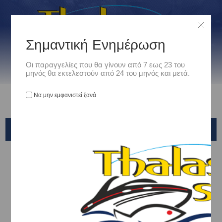
Σημαντική Ενημέρωση
Οι παραγγελίες που θα γίνουν από 7 εως 23 του
μηνός θα εκτελεστούν από 24 του μηνός και μετά.
Να μην εμφανιστεί ξανά
HAYABUSA SHOT SLOW SLIM EX-976
Αρχική
/
Είδη Αλιείας
/
ΤΕΧΝΗΤΑ ΔΟΛΩΜΑΤΑ - ΤΣΑΠΑΡΙ - ΚΑΛΑΜΑΡΙΕΡΕΣ
/
ΠΛΑΝΟΙ VERTICAL - SHORE - SLOW - LIGHT ROCK FISHING
/
Hayabusa
/
HAYABUSA SHOT SLOW SLIM EX-976