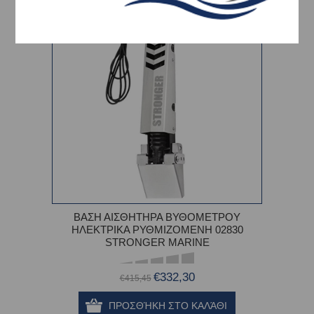
-20%
ΒΑΣΗ ΑΙΣΘΗΤΗΡΑ ΒΥΘΟΜΕΤΡΟΥ
ΗΛΕΚΤΡΙΚΑ ΡΥΘΜΙΖΟΜΕΝΗ 02830
STRONGER MARINE
€332,30
€415,45