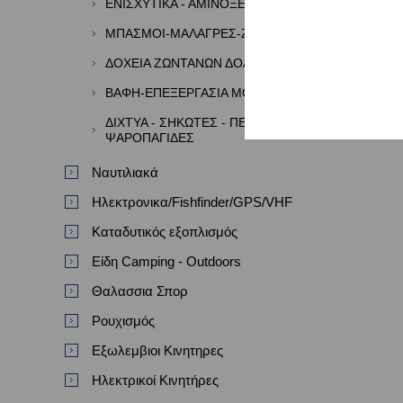
ΕΝΙΣΧΥΤΙΚΑ - ΑΜΙΝΟΞΕΑ - ΑΡΩΜΑΤΑ
ΜΠΑΣΜΟΙ-ΜΑΛΑΓΡΕΣ-ΖΥΜΕΣ
ΔΟΧΕΙΑ ΖΩΝΤΑΝΩΝ ΔΟΛΩΜΑΤΩΝ
ΒΑΦΗ-ΕΠΕΞΕΡΓΑΣΙΑ ΜΟΛΥΒΙΩΝ
ΔΙΧΤΥΑ - ΣΗΚΩΤΕΣ - ΠΕΖΟΒΟΛΑ -
ΨΑΡΟΠΑΓΙΔΕΣ
Ναυτιλιακά
Ηλεκτρονικα/Fishfinder/GPS/VHF
Καταδυτικός εξοπλισμός
Είδη Camping - Outdoors
Θαλασσια Σπορ
Ρουχισμός
Εξωλεμβιοι Κινητηρες
Ηλεκτρικοί Κινητήρες