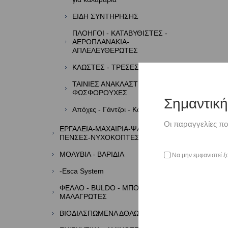
ΕΙΔΗ ΣΥΝΤΗΡΗΣΗΣ
ΠΛΟΗΓΟΙ - ΚΑΤΑΒΥΘΙΣΤΕΣ -
ΑΕΡΟΠΛΑΝΑΚΙΑ-
ΑΠΛΕΛΕΥΘΕΡΩΤΕΣ
ΚΛΩΣΤΕΣ - ΤΡΕΣΕΣ - ΦΤΕΡΑ
ΤΑΙΝΙΕΣ ΑΝΑΚΛΑΣΤΙΚΕΣ -
ΦΩΣΦΟΡΟΥΧΕΣ
Σημαντικ
Απόχες - Γάντζοι - Καμάκια
Οι παραγγελίες πο
ΕΡΓΑΛΕΙΑ-ΜΑΧΑΙΡΙΑ-ΨΑΛΙΔΙΑ-
ΠΕΝΣΕΣ-ΝΥΧΟΚΟΠΤΕΣ
ΜΟΛΥΒΙΑ - ΒΑΡΙΔΙΑ
Να μην εμφανιστεί ξ
-Esca System
ΦΕΛΛΟ - BULDO - ΜΠΟΡΜΠΑΔΕΣ -
ΜΑΛΑΓΡΩΤΕΣ
ΒΙΟΔΙΑΣΠΩΜΕΝΑ ΔΟΛΩΜΑΤΑ