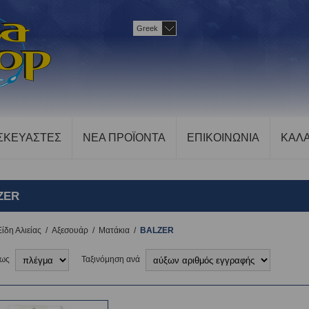
Greek
ΣΚΕΥΑΣΤΕΣ
ΝΕΑ ΠΡΟΪΟΝΤΑ
ΕΠΙΚΟΙΝΩΝΙΑ
ΚΑΛΑ
ZER
Είδη Αλιείας
/
Αξεσουάρ
/
Ματάκια
/
BALZER
 ως
Ταξινόμηση ανά