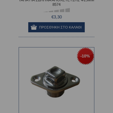
8574
€3,30
-10%