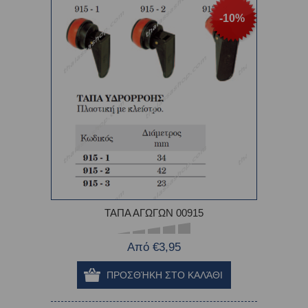
-10%
ΤΑΠΑ ΑΓΩΓΩΝ 00915
Από €3,95