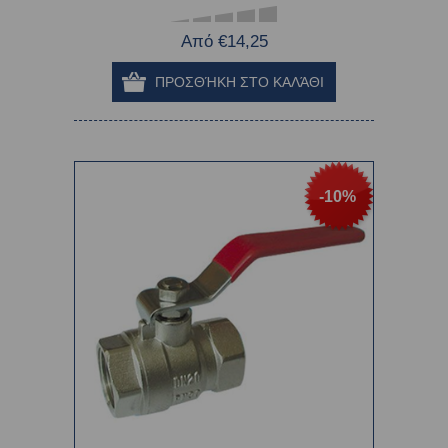
Από €14,25
-10%