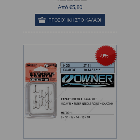
Από €5,80
-9%