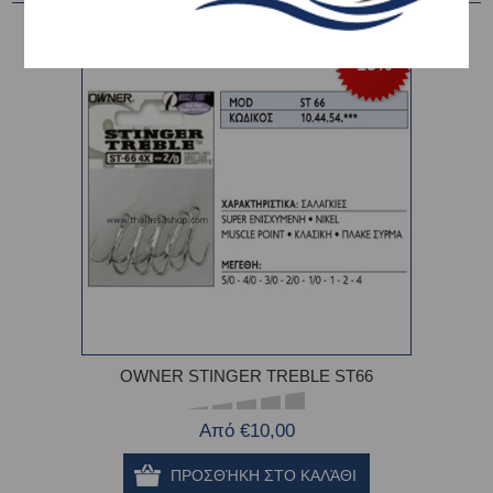
-15%
OWNER STINGER TREBLE ST66
Από €10,00