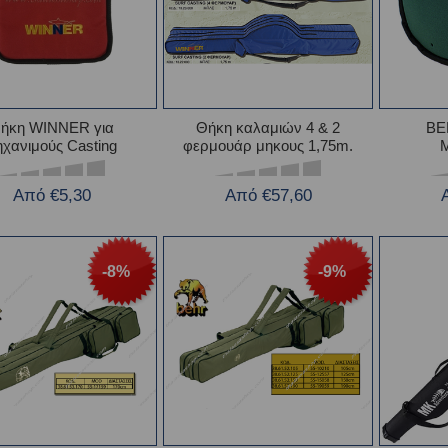
ήκη WINNER για
Θήκη καλαμιών 4 & 2
BE
ηχανιμούς Casting
φερμουάρ μηκους 1,75m.
Από €5,30
Από €57,60
-8%
-9%