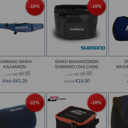
-10%
-10%
SHIMANO ΘΗΚΗ
ΘΗΚΗ ΜΗΧΑΝΙΣΜΩΝ
T
ΚΑΛΑΜΙΩΝ
SHIMANO (SHLCH04)
ΜΗΧΑ
Από €43,20
€18,00
€20,00
-11%
-10%