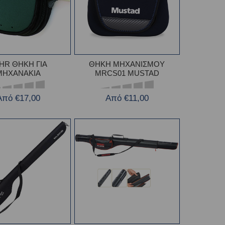
HR ΘHKH ΓIA
ΘΗΚΗ ΜΗΧΑΝΙΣΜΟΥ
MHXANAKIA
MRCS01 MUSTAD
Από €17,00
Από €11,00