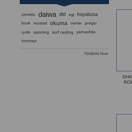
daiwa
dtd
hayabusa
cinnetic
egi
okuma
hook
mustad
owner
pregio
ryobi
spinning
surf casting
yamashita
τσαπαρι
Προβολή όλων
ΘΗΚ
ROB