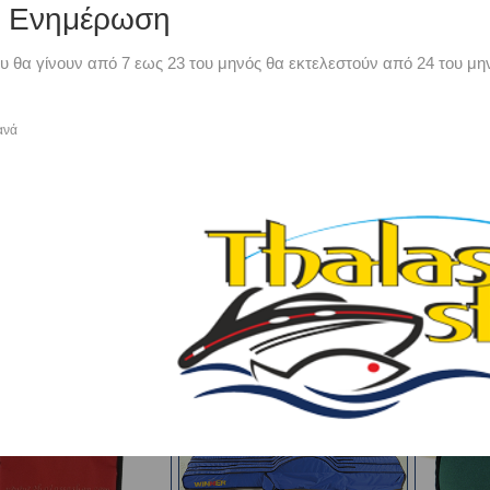
ή Ενημέρωση
-10%
-8%
υ θα γίνουν από 7 εως 23 του μηνός θα εκτελεστούν από 24 του μην
ανά
 ΚΑΛΑΜΙΩΝ COLMIC
ΘΗΚΗ BOLOGNESE 3
Θήκη Ing
RF EXTRA 1.70m
ΦΕΡΜΟΥΑΡ 1,50m
1
€73,00
€71,40
€81,22
€77,60
€
-9%
-10%