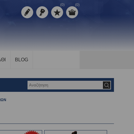
(0)
(0)
ΘΙ
BLOG
ΜΩΝ