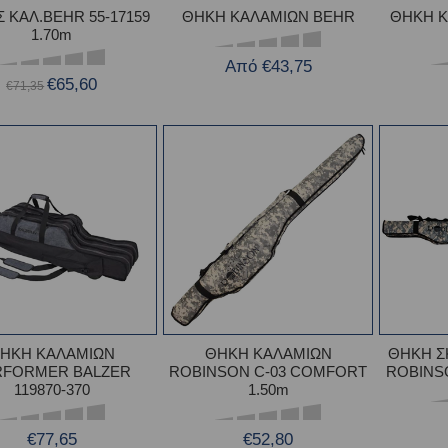
 ΚΑΛ.BEHR 55-17159
ΘΗΚΗ ΚΑΛΑΜΙΩΝ BEHR
ΘΗΚΗ Κ
1.70m
Από €43,75
€65,60
€71,35
ΗΚΗ ΚΑΛΑΜΙΩΝ
ΘΗΚΗ ΚΑΛΑΜΙΩΝ
ΘΗΚΗ Σ
RFORMER BALZER
ROBINSON C-03 COMFORT
ROBINSO
119870-370
1.50m
€77,65
€52,80