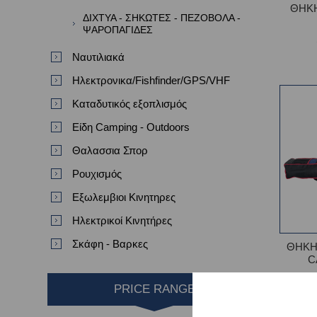
ΘΗΚΗ
ΔΙΧΤΥΑ - ΣΗΚΩΤΕΣ - ΠΕΖΟΒΟΛΑ -
ΨΑΡΟΠΑΓΙΔΕΣ
Ναυτιλιακά
Ηλεκτρονικα/Fishfinder/GPS/VHF
Καταδυτικός εξοπλισμός
Είδη Camping - Outdoors
Θαλασσια Σπορ
Ρουχισμός
Εξωλεμβιοι Κινητηρες
Ηλεκτρικοί Κινητήρες
Σκάφη - Βαρκες
ΘΗΚΗ
C
PRICE RANGE