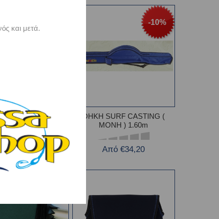
-8%
-10%
ός και μετά.
lese-Bolognese μονή
ΘΗΚΗ SURF CASTING (
,60m. Winner
MONH ) 1.60m
€43,25
Από €34,20
47,00
-10%