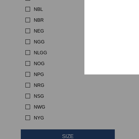
NBL
NBR
NEG
NGG
NLGG
NOG
NPG
NRG
NSG
NWG
NYG
SIZE