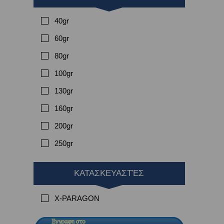
40gr
60gr
80gr
100gr
130gr
160gr
200gr
250gr
ΚΑΤΑΣΚΕΥΑΣΤΈΣ
X-PARAGON