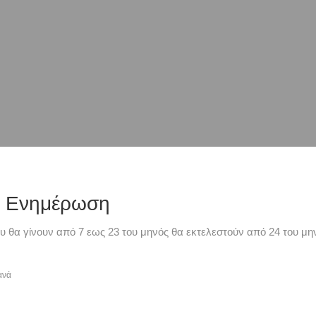
ή Ενημέρωση
υ θα γίνουν από 7 εως 23 του μηνός θα εκτελεστούν από 24 του μην
ανά