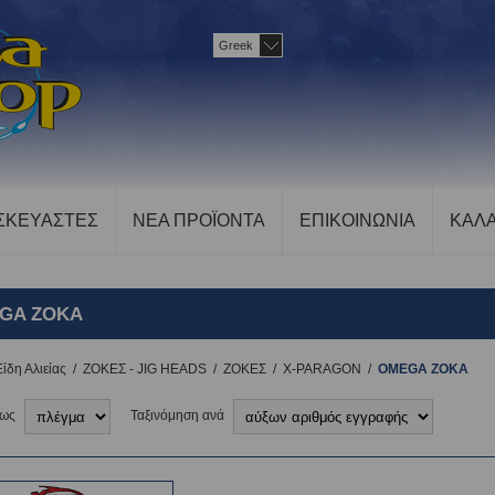
Greek
ΣΚΕΥΑΣΤΕΣ
ΝΕΑ ΠΡΟΪΟΝΤΑ
ΕΠΙΚΟΙΝΩΝΙΑ
ΚΑΛΑ
GA ZOKA
Είδη Αλιείας
/
ΖΟΚΕΣ - JIG HEADS
/
ΖΟΚΕΣ
/
X-PARAGON
/
OMEGA ZOKA
 ως
Ταξινόμηση ανά