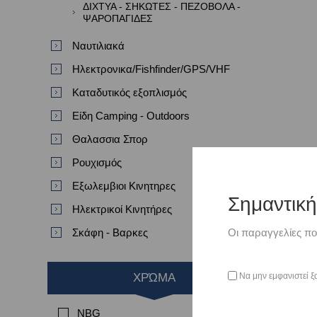
ΔΙΧΤΥΑ - ΣΗΚΩΤΕΣ - ΠΕΖΟΒΟΛΑ -
ΨΑΡΟΠΑΓΙΔΕΣ
Ναυτιλιακά
Ηλεκτρονικα/Fishfinder/GPS/VHF
Καταδυτικός εξοπλισμός
Είδη Camping - Outdoors
Θαλασσια Σπορ
Ρουχισμός
Εξωλεμβιοι Κινητηρες
Σημαντικ
Ηλεκτρικοί Κινητήρες
Σκάφη - Βαρκες
Οι παραγγελίες πο
Να μην εμφανιστεί ξ
ΧΡΏΜΑ
NBG