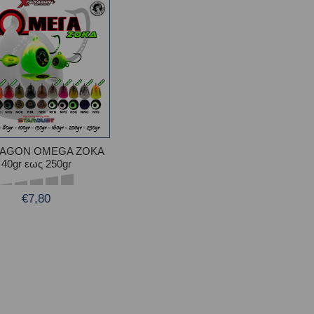
RAGON OMEGA ZOKA
40gr εως 250gr
€7,80