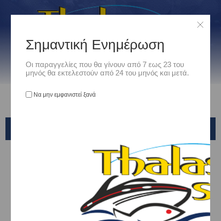
Σημαντική Ενημέρωση
Οι παραγγελίες που θα γίνουν από 7 εως 23 του
μηνός θα εκτελεστούν από 24 του μηνός και μετά.
Να μην εμφανιστεί ξανά
BALZER
Αρχική
/
Είδη Αλιείας
/
ΚΑΛΑΜΙΑ ΨΑΡΕΜΑΤΟΣ
/
Jigging-Cast Jigging-Off Shore Cast
/
BALZER
Ταξινόμηση ανά