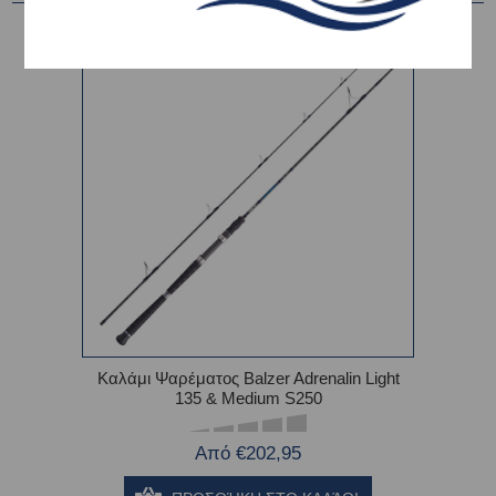
Καλάμι Ψαρέματος Balzer Adrenalin Light
135 & Medium S250
Από €202,95