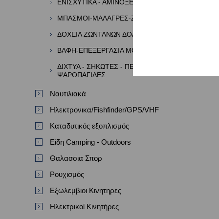
ΕΝΙΣΧΥΤΙΚΑ - ΑΜΙΝΟΞΕΑ - ΑΡΩΜΑΤΑ
ΜΠΑΣΜΟΙ-ΜΑΛΑΓΡΕΣ-ΖΥΜΕΣ
ΔΟΧΕΙΑ ΖΩΝΤΑΝΩΝ ΔΟΛΩΜΑΤΩΝ
ΒΑΦΗ-ΕΠΕΞΕΡΓΑΣΙΑ ΜΟΛΥΒΙΩΝ
ΔΙΧΤΥΑ - ΣΗΚΩΤΕΣ - ΠΕΖΟΒΟΛΑ -
ΨΑΡΟΠΑΓΙΔΕΣ
Ναυτιλιακά
Ηλεκτρονικα/Fishfinder/GPS/VHF
Καταδυτικός εξοπλισμός
Είδη Camping - Outdoors
Θαλασσια Σπορ
Ρουχισμός
Εξωλεμβιοι Κινητηρες
Ηλεκτρικοί Κινητήρες