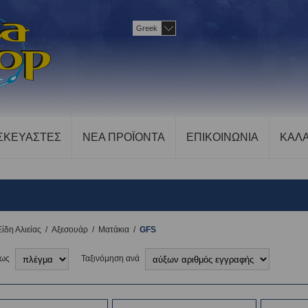
Greek
ΣΚΕΥΑΣΤΕΣ
ΝΕΑ ΠΡΟΪΟΝΤΑ
ΕΠΙΚΟΙΝΩΝΙΑ
ΚΑΛΑ
Είδη Αλιείας
/
Αξεσουάρ
/
Ματάκια
/
GFS
 ως
Ταξινόμηση ανά