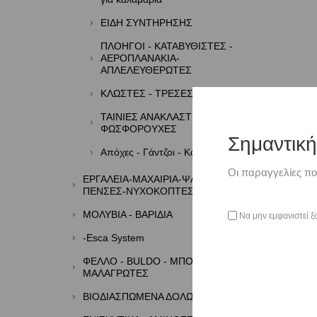
ΕΙΔΗ ΣΥΝΤΗΡΗΣΗΣ
ΠΛΟΗΓΟΙ - ΚΑΤΑΒΥΘΙΣΤΕΣ -
ΑΕΡΟΠΛΑΝΑΚΙΑ-
ΑΠΛΕΛΕΥΘΕΡΩΤΕΣ
ΚΛΩΣΤΕΣ - ΤΡΕΣΕΣ - ΦΤΕΡΑ
ΤΑΙΝΙΕΣ ΑΝΑΚΛΑΣΤΙΚΕΣ -
ΦΩΣΦΟΡΟΥΧΕΣ
Σημαντικ
Απόχες - Γάντζοι - Καμάκια
Οι παραγγελίες πο
ΕΡΓΑΛΕΙΑ-ΜΑΧΑΙΡΙΑ-ΨΑΛΙΔΙΑ-
ΠΕΝΣΕΣ-ΝΥΧΟΚΟΠΤΕΣ
ΜΟΛΥΒΙΑ - ΒΑΡΙΔΙΑ
Να μην εμφανιστεί ξ
-Esca System
ΦΕΛΛΟ - BULDO - ΜΠΟΡΜΠΑΔΕΣ -
ΜΑΛΑΓΡΩΤΕΣ
ΒΙΟΔΙΑΣΠΩΜΕΝΑ ΔΟΛΩΜΑΤΑ