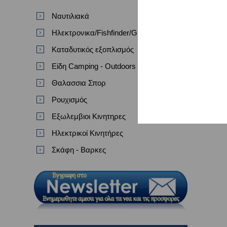
Ναυτιλιακά
Ηλεκτρονικα/Fishfinder/GPS/VHF
Καταδυτικός εξοπλισμός
Είδη Camping - Outdoors
Θαλασσια Σπορ
Ρουχισμός
Εξωλεμβιοι Κινητηρες
Ηλεκτρικοί Κινητήρες
Σκάφη - Βαρκες