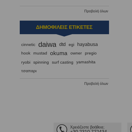
Προβολή όλων
ΔΗΜΟΦΙΛΕΙΣ ΕΤΙΚΕΤΕΣ
daiwa
dtd
hayabusa
cinnetic
egi
okuma
hook
mustad
owner
pregio
ryobi
spinning
surf casting
yamashita
τσαπαρι
Προβολή όλων
Χρειάζεστε βοήθεια;
+30 2310 722434