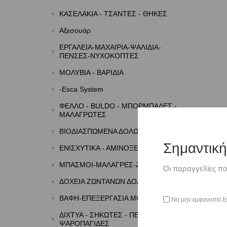
ΚΑΣΕΛΑΚΙΑ - ΤΣΑΝΤΕΣ - ΘΗΚΕΣ
Αξεσουάρ
ΕΡΓΑΛΕΙΑ-ΜΑΧΑΙΡΙΑ-ΨΑΛΙΔΙΑ-
ΠΕΝΣΕΣ-ΝΥΧΟΚΟΠΤΕΣ
ΜΟΛΥΒΙΑ - ΒΑΡΙΔΙΑ
-Esca System
ΦΕΛΛΟ - BULDO - ΜΠΟΡΜΠΑΔΕΣ -
ΜΑΛΑΓΡΩΤΕΣ
ΒΙΟΔΙΑΣΠΩΜΕΝΑ ΔΟΛΩΜΑΤΑ
Σημαντικ
ΕΝΙΣΧΥΤΙΚΑ - ΑΜΙΝΟΞΕΑ - ΑΡΩΜΑΤΑ
ΜΠΑΣΜΟΙ-ΜΑΛΑΓΡΕΣ-ΖΥΜΕΣ
Οι παραγγελίες πο
ΔΟΧΕΙΑ ΖΩΝΤΑΝΩΝ ΔΟΛΩΜΑΤΩΝ
ΒΑΦΗ-ΕΠΕΞΕΡΓΑΣΙΑ ΜΟΛΥΒΙΩΝ
Να μην εμφανιστεί ξ
ΔΙΧΤΥΑ - ΣΗΚΩΤΕΣ - ΠΕΖΟΒΟΛΑ -
ΨΑΡΟΠΑΓΙΔΕΣ