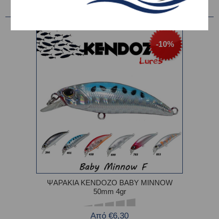
-10%
ΨΑΡΑΚΙΑ KENDOZO BABY MINNOW
50mm 4gr
Από €6,30