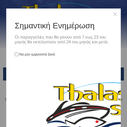
Σημαντική Ενημέρωση
Οι παραγγελίες που θα γίνουν από 7 εως 23 του
μηνός θα εκτελεστούν από 24 του μηνός και μετά.
Να μην εμφανιστεί ξανά
KENDOZO BABY MINNOW 50MM 4GR
Αρχική
/
Είδη Αλιείας
/
ΤΕΧΝΗΤΑ ΔΟΛΩΜΑΤΑ - ΤΣΑΠΑΡΙ - ΚΑΛΑΜΑΡΙΕΡΕΣ
/
ΤΕΧΝΗΤΑ ΨΑΡΑΚΙΑ
/
KENDOZO
/
KENDOZO BABY MINNOW 50mm 4gr
Ταξινόμηση ανά