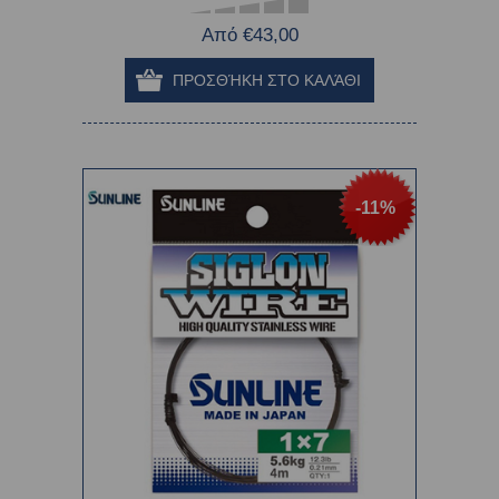
Από €43,00
-11%