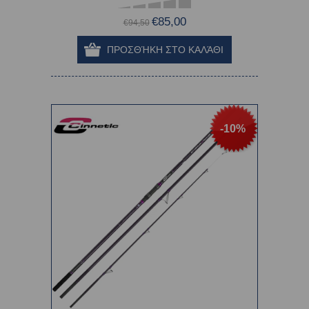
€85,00
€94,50
-10%