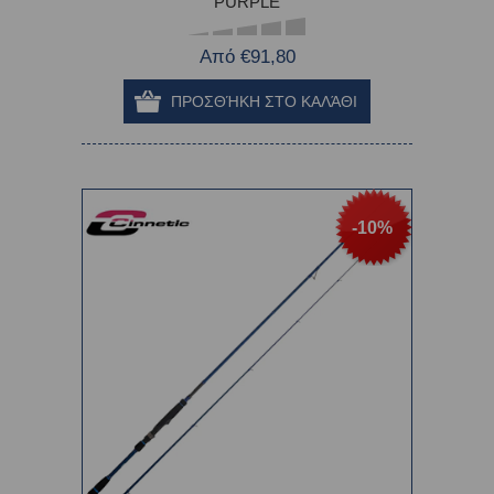
PURPLE
Από €91,80
-10%