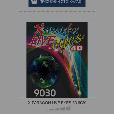
X-PARAGON LIVE EYES 4D 9030