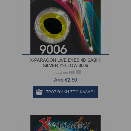
X-PARAGON LIVE EYES 4D SABIKI
SILVER YELLOW 9006
Από €2,50