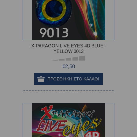
X-PARAGON LIVE EYES 4D BLUE -
YELLOW 9013
€2,50