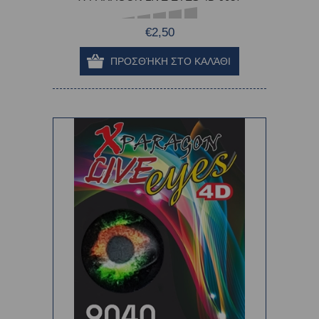
€2,50