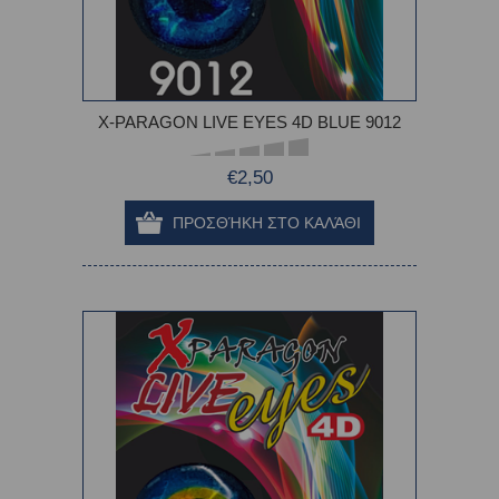
X-PARAGON LIVE EYES 4D BLUE 9012
€2,50