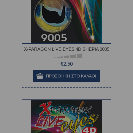
X-PARAGON LIVE EYES 4D SHEPIA 9005
€2,50