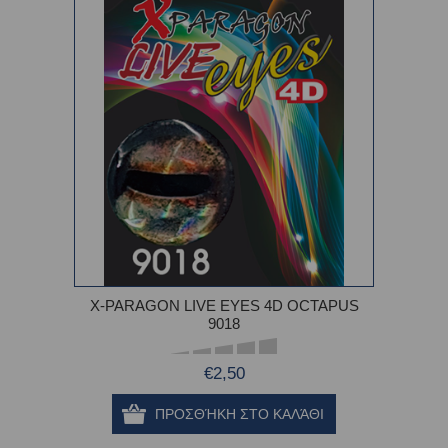
X-PARAGON LIVE EYES 4D OCTAPUS
9018
€2,50