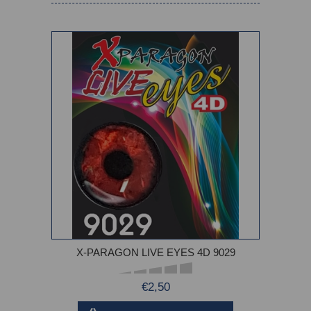
X-PARAGON LIVE EYES 4D 9029
€2,50