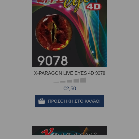
X-PARAGON LIVE EYES 4D 9078
€2,50