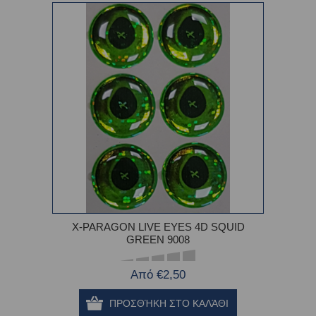
X-PARAGON LIVE EYES 4D SQUID
GRΕΕΝ 9008
Από €2,50