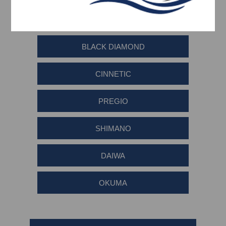
RYOBI
BLACK DIAMOND
CINNETIC
PREGIO
SHIMANO
DAIWA
OKUMA