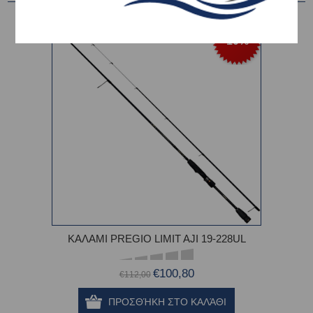
-10%
ΚΑΛΑΜΙ PREGIO LIMIT AJI 19-228UL
€100,80
€112,00