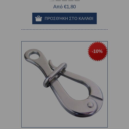
Από €1,80
-10%