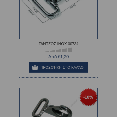
ΓΑΝΤΖΟΣ INOX 00734
Από €1,20
-10%