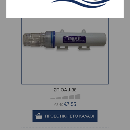
-10%
ΣΠΙΘΑ J-38
€7,55
€8,40