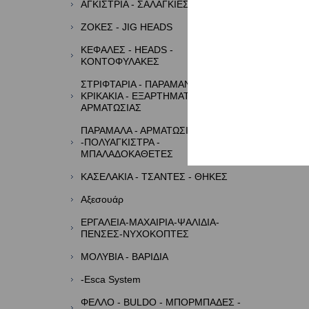
ΑΓΚΙΣΤΡΙΑ - ΣΑΛΑΓΚΙΕΣ- ASSIST
ΖΟΚΕΣ - JIG HEADS
ΚΕΦΑΛΕΣ - HEADS -
ΚΟΝΤΟΦΥΛΑΚΕΣ
ΣΤΡΙΦΤΑΡΙΑ - ΠΑΡΑΜΑΝΕΣ -
ΚΡΙΚΑΚΙΑ - ΕΞΑΡΤΗΜΑΤΑ
ΑΡΜΑΤΩΣΙΑΣ
ΠΑΡΑΜΑΛΑ - ΑΡΜΑΤΩΣΙΕΣ
-ΠΟΛΥΑΓΚΙΣΤΡΑ -
ΜΠΑΛΑΔΟΚΑΘΕΤΕΣ
ΚΑΣΕΛΑΚΙΑ - ΤΣΑΝΤΕΣ - ΘΗΚΕΣ
Αξεσουάρ
ΕΡΓΑΛΕΙΑ-ΜΑΧΑΙΡΙΑ-ΨΑΛΙΔΙΑ-
ΠΕΝΣΕΣ-ΝΥΧΟΚΟΠΤΕΣ
ΜΟΛΥΒΙΑ - ΒΑΡΙΔΙΑ
-Esca System
ΦΕΛΛΟ - BULDO - ΜΠΟΡΜΠΑΔΕΣ -