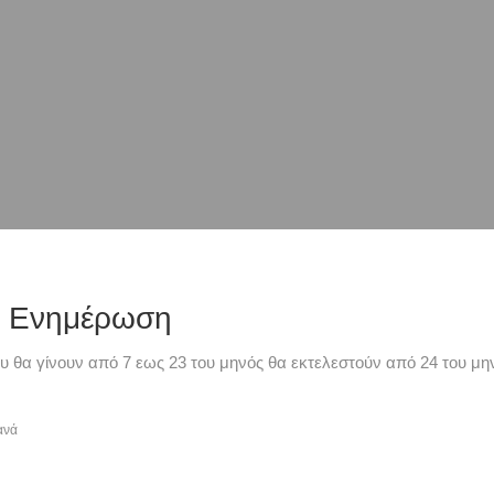
ή Ενημέρωση
υ θα γίνουν από 7 εως 23 του μηνός θα εκτελεστούν από 24 του μην
ανά