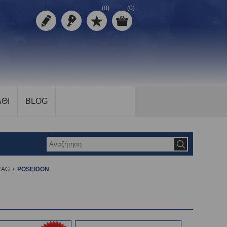
(0)
(0)
ΘΙ
BLOG
RAG
/
POSEIDON