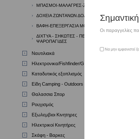
ΜΠΑΣΜΟΙ-ΜΑΛΑΓΡΕΣ-ΖΥΜΕΣ
Σημαντικ
ΔΟΧΕΙΑ ΖΩΝΤΑΝΩΝ ΔΟΛΩΜΑΤΩΝ
ΒΑΦΗ-ΕΠΕΞΕΡΓΑΣΙΑ ΜΟΛΥΒΙΩΝ
Οι παραγγελίες πο
ΔΙΧΤΥΑ - ΣΗΚΩΤΕΣ - ΠΕΖΟΒΟΛΑ -
ΨΑΡΟΠΑΓΙΔΕΣ
Να μην εμφανιστεί ξ
Ναυτιλιακά
Ηλεκτρονικα/Fishfinder/GPS/VHF
Καταδυτικός εξοπλισμός
Είδη Camping - Outdoors
Θαλασσια Σπορ
Ρουχισμός
Εξωλεμβιοι Κινητηρες
Ηλεκτρικοί Κινητήρες
Σκάφη - Βαρκες