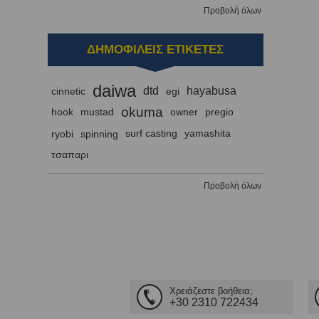
Προβολή όλων
ΔΗΜΟΦΙΛΕΙΣ ΕΤΙΚΕΤΕΣ
daiwa
dtd
hayabusa
cinnetic
egi
okuma
hook
mustad
owner
pregio
ryobi
spinning
surf casting
yamashita
τσαπαρι
Προβολή όλων
Χρειάζεστε βοήθεια;
+30 2310 722434