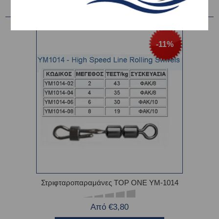
-11%
Στριφταροπαραμάνες TOP ONE YM-1014
Από €3,80