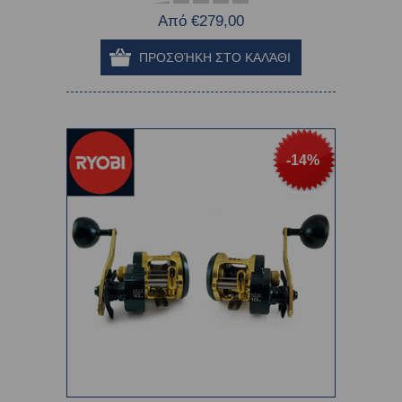
Από €279,00
-14%