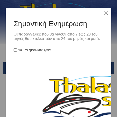
Σημαντική Ενημέρωση
Οι παραγγελίες που θα γίνουν από 7 εως 23 του
μηνός θα εκτελεστούν από 24 του μηνός και μετά.
Να μην εμφανιστεί ξανά
DEEP WATER LIGHT
Αρχική
/
Είδη Αλιείας
/
ΜΗΧΑΝΙΣΜΟΙ ΨΑΡΕΜΑΤΟΣ
/
ΟΡΙΖΟΝΤΙΟΥ ΤΥΜΠΑΝΟΥ LEVER DRAG
/
WFT
/
DEEP WATER LIGHT
Ταξινόμηση ανά