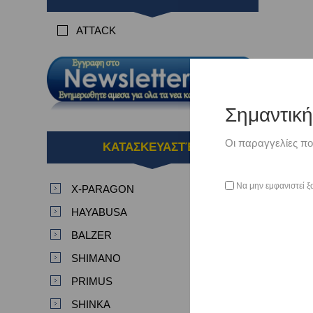
ATTACK
Σημαντικ
Οι παραγγελίες πο
ΚΑΤΑΣΚΕΥΑΣΤΈΣ
Να μην εμφανιστεί ξ
X-PARAGON
HAYABUSA
BALZER
SHIMANO
PRIMUS
SHINKA