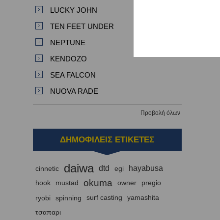
LUCKY JOHN
TEN FEET UNDER
NEPTUNE
KENDOZO
SEA FALCON
NUOVA RADE
Προβολή όλων
ΔΗΜΟΦΙΛΕΙΣ ΕΤΙΚΕΤΕΣ
daiwa
dtd
hayabusa
cinnetic
egi
okuma
hook
mustad
owner
pregio
ryobi
spinning
surf casting
yamashita
τσαπαρι