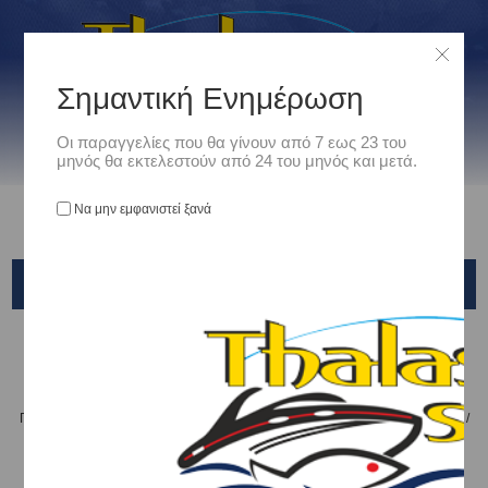
Σημαντική Ενημέρωση
Οι παραγγελίες που θα γίνουν από 7 εως 23 του
μηνός θα εκτελεστούν από 24 του μηνός και μετά.
Να μην εμφανιστεί ξανά
CENTER VORTEX
Αρχική
/
Είδη Αλιείας
/
ΤΕΧΝΗΤΑ ΔΟΛΩΜΑΤΑ - ΤΣΑΠΑΡΙ - ΚΑΛΑΜΑΡΙΕΡΕΣ
/
ΠΛΑΝΟΙ VERTICAL - SHORE - SLOW - LIGHT ROCK FISHING
/
Shimano
/
CENTER VORTEX