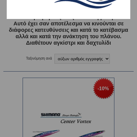
Τα νέα πλάνα της SHIMANO Butterfly Center
Vortex έχουν σώμα σε σχήμα ρόμβου και το
κέντρο βάρους τους είναι στη μέση.
Αυτό έχει σαν αποτέλεσμα να κινούνται σε
διάφορες κατευθύνσεις και κατά το κατέβασμα
αλλά και κατά την ανάκτηση του πλάνου.
Διαθέτουν αγκίστρι και δαχτυλίδι
Ταξινόμηση ανά
-10%