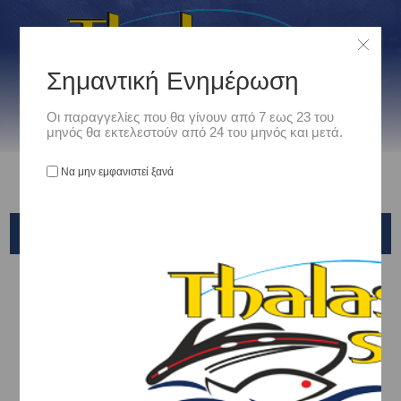
Σημαντική Ενημέρωση
Οι παραγγελίες που θα γίνουν από 7 εως 23 του
μηνός θα εκτελεστούν από 24 του μηνός και μετά.
Να μην εμφανιστεί ξανά
CULTIVA-OWNER
Αρχική
/
Είδη Αλιείας
/
ΤΕΧΝΗΤΑ ΔΟΛΩΜΑΤΑ - ΤΣΑΠΑΡΙ - ΚΑΛΑΜΑΡΙΕΡΕΣ
/
SLIDER - TAI RUBBER - KABURA
/
CULTIVA-OWNER
Ταξινόμηση ανά