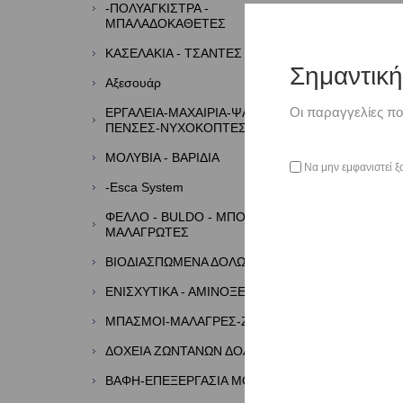
-ΠΟΛΥΑΓΚΙΣΤΡΑ -
ΜΠΑΛΑΔΟΚΑΘΕΤΕΣ
ΚΑΣΕΛΑΚΙΑ - ΤΣΑΝΤΕΣ - ΘΗΚΕΣ
Σημαντικ
Αξεσουάρ
Οι παραγγελίες πο
ΕΡΓΑΛΕΙΑ-ΜΑΧΑΙΡΙΑ-ΨΑΛΙΔΙΑ-
ΠΕΝΣΕΣ-ΝΥΧΟΚΟΠΤΕΣ
ΜΟΛΥΒΙΑ - ΒΑΡΙΔΙΑ
Να μην εμφανιστεί ξ
-Esca System
ΦΕΛΛΟ - BULDO - ΜΠΟΡΜΠΑΔΕΣ -
ΜΑΛΑΓΡΩΤΕΣ
ΒΙΟΔΙΑΣΠΩΜΕΝΑ ΔΟΛΩΜΑΤΑ
ΕΝΙΣΧΥΤΙΚΑ - ΑΜΙΝΟΞΕΑ - ΑΡΩΜΑΤΑ
ΜΠΑΣΜΟΙ-ΜΑΛΑΓΡΕΣ-ΖΥΜΕΣ
ΔΟΧΕΙΑ ΖΩΝΤΑΝΩΝ ΔΟΛΩΜΑΤΩΝ
ΒΑΦΗ-ΕΠΕΞΕΡΓΑΣΙΑ ΜΟΛΥΒΙΩΝ