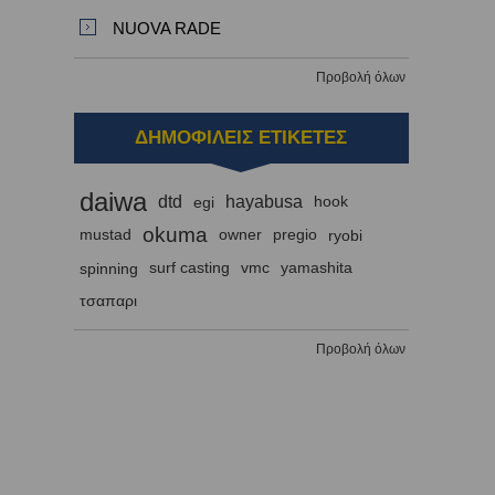
NUOVA RADE
Προβολή όλων
ΔΗΜΟΦΙΛΕΙΣ ΕΤΙΚΕΤΕΣ
daiwa
dtd
hayabusa
egi
hook
okuma
mustad
owner
pregio
ryobi
spinning
surf casting
vmc
yamashita
τσαπαρι
Προβολή όλων