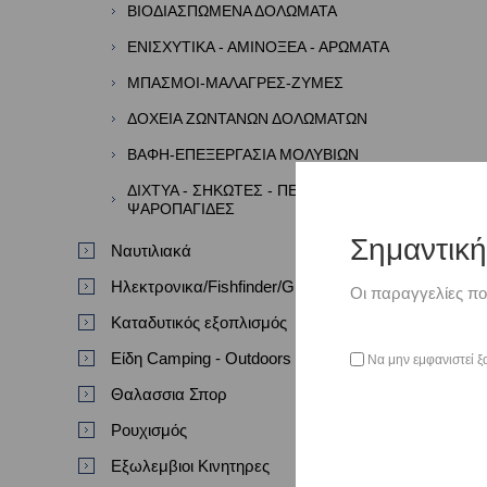
ΒΙΟΔΙΑΣΠΩΜΕΝΑ ΔΟΛΩΜΑΤΑ
ΕΝΙΣΧΥΤΙΚΑ - ΑΜΙΝΟΞΕΑ - ΑΡΩΜΑΤΑ
ΜΠΑΣΜΟΙ-ΜΑΛΑΓΡΕΣ-ΖΥΜΕΣ
ΔΟΧΕΙΑ ΖΩΝΤΑΝΩΝ ΔΟΛΩΜΑΤΩΝ
ΒΑΦΗ-ΕΠΕΞΕΡΓΑΣΙΑ ΜΟΛΥΒΙΩΝ
ΔΙΧΤΥΑ - ΣΗΚΩΤΕΣ - ΠΕΖΟΒΟΛΑ -
ΨΑΡΟΠΑΓΙΔΕΣ
Σημαντικ
Ναυτιλιακά
Ηλεκτρονικα/Fishfinder/GPS/VHF
Οι παραγγελίες πο
Καταδυτικός εξοπλισμός
Είδη Camping - Outdoors
Να μην εμφανιστεί ξ
Θαλασσια Σπορ
Ρουχισμός
Εξωλεμβιοι Κινητηρες