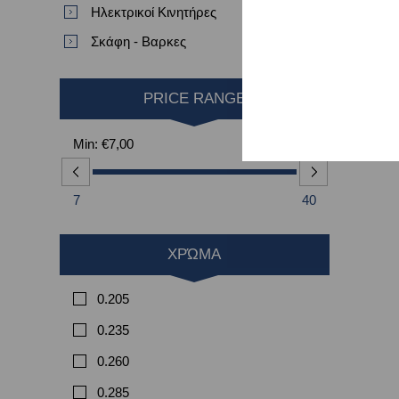
Ηλεκτρικοί Κινητήρες
Σκάφη - Βαρκες
PRICE RANGE
Min:
€7,00
Max:
€40,00
7
40
ΧΡΏΜΑ
0.205
0.235
0.260
0.285