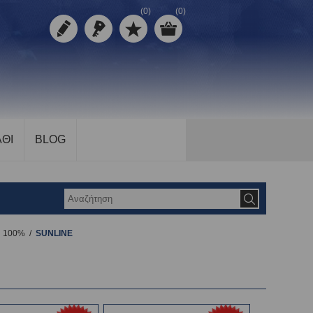
(0)
(0)
ΘΙ
BLOG
 100%
/
SUNLINE