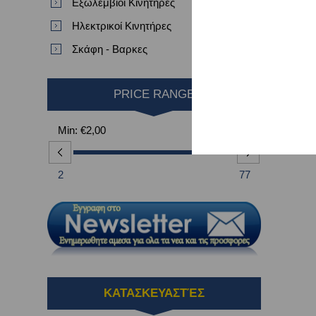
Εξωλεμβιοι Κινητηρες
ΣΤΡΙ
Ηλεκτρικοί Κινητήρες
Σκάφη - Βαρκες
PRICE RANGE
Min:
€2,00
Max:
€77,00
2
77
ΚΑΤΑΣΚΕΥΑΣΤΈΣ