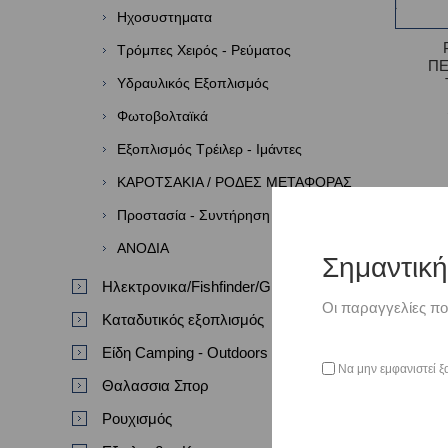
Ηχοσυστηματα
Τρόμπες Χειρός - Ρεύματος
Π
Υδραυλικός Εξοπλισμός
Φωτοβολταϊκά
Εξοπλισμός Τρέιλερ - Ιμάντες
ΚΑΡΟΤΣΑΚΙΑ / ΡΟΔΕΣ ΜΕΤΑΦΟΡΑΣ
Προστασία - Συντήρηση - Επισκευή
ΑΝΟΔΙΑ
Σημαντικ
Ηλεκτρονικα/Fishfinder/GPS/VHF
Οι παραγγελίες πο
Καταδυτικός εξοπλισμός
Είδη Camping - Outdoors
Να μην εμφανιστεί ξ
Θαλασσια Σπορ
Ρουχισμός
ΤΡΟ
ΠΛΑ