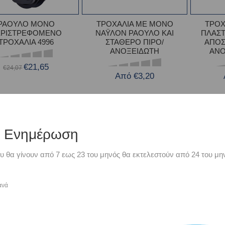
ΡΑΟΥΛΟ ΜΟΝΟ
ΤΡΟΧΑΛΙΑ ΜΕ ΜΟΝΟ
ΤΡΟΧ
ΕΡΙΣΤΡΕΦΟΜΕΝΟ
ΝΑΫΛΟΝ ΡΑΟΥΛΟ ΚΑΙ
ΠΛΑΣΤ
ΤΡΟΧΑΛΙΑ 4996
ΣΤΑΘΕΡΟ ΠΙΡΟ/
ΑΠΟΣ
ΑΝΟΞΕΙΔΩΤΗ
ΑΝΟ
€21,65
€24,07
Από €3,20
-10%
-10%
ή Ενημέρωση
υ θα γίνουν από 7 εως 23 του μηνός θα εκτελεστούν από 24 του μην
ανά
ΧΑΛΙΕΣ ΜΕ ΜΟΝΟ
ΤΡΟΧΑΛΙΕΣ ΜΕ ΜΟΝΟ
ΣΤΙΚΟ ΡΑΟΥΛΟ ΚΑΙ
ΡΑΟΥΛΟ ΚΑΙ ΣΤΡΙΦΤΑΡΙ/