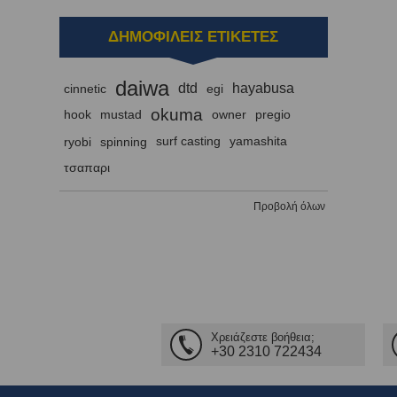
ΔΗΜΟΦΙΛΕΙΣ ΕΤΙΚΕΤΕΣ
daiwa
dtd
hayabusa
cinnetic
egi
okuma
hook
mustad
owner
pregio
ryobi
spinning
surf casting
yamashita
τσαπαρι
Προβολή όλων
Χρειάζεστε βοήθεια;
+30 2310 722434