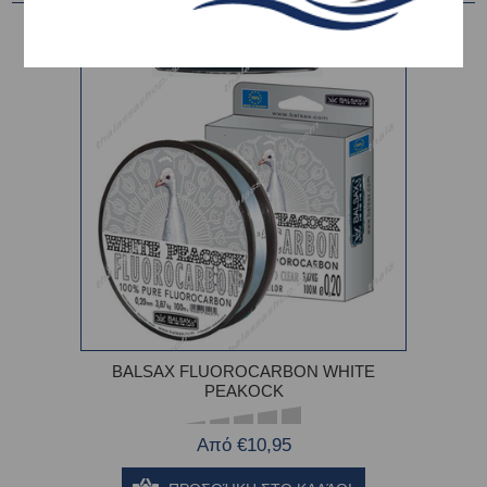
BALSAX FLUOROCARBON WHITE
PEAKOCK
Από €10,95