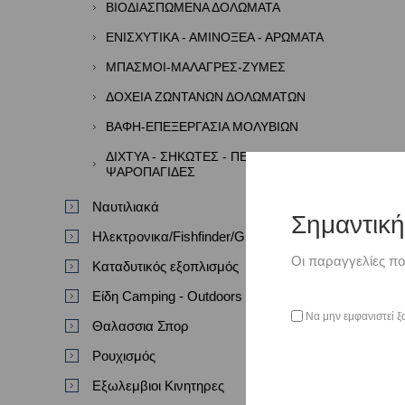
ΒΙΟΔΙΑΣΠΩΜΕΝΑ ΔΟΛΩΜΑΤΑ
ΕΝΙΣΧΥΤΙΚΑ - ΑΜΙΝΟΞΕΑ - ΑΡΩΜΑΤΑ
ΜΠΑΣΜΟΙ-ΜΑΛΑΓΡΕΣ-ΖΥΜΕΣ
ΔΟΧΕΙΑ ΖΩΝΤΑΝΩΝ ΔΟΛΩΜΑΤΩΝ
ΒΑΦΗ-ΕΠΕΞΕΡΓΑΣΙΑ ΜΟΛΥΒΙΩΝ
ΔΙΧΤΥΑ - ΣΗΚΩΤΕΣ - ΠΕΖΟΒΟΛΑ -
ΨΑΡΟΠΑΓΙΔΕΣ
Ναυτιλιακά
Σημαντικ
Ηλεκτρονικα/Fishfinder/GPS/VHF
Οι παραγγελίες πο
Καταδυτικός εξοπλισμός
Είδη Camping - Outdoors
Να μην εμφανιστεί ξ
Θαλασσια Σπορ
Ρουχισμός
Εξωλεμβιοι Κινητηρες