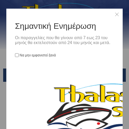
Σημαντική Ενημέρωση
Οι παραγγελίες που θα γίνουν από 7 εως 23 του
μηνός θα εκτελεστούν από 24 του μηνός και μετά.
Να μην εμφανιστεί ξανά
SLOW JIGGING/SLOW PITCH
Αρχική
/
Είδη Αλιείας
/
ΚΑΛΑΜΙΑ ΨΑΡΕΜΑΤΟΣ
/
SLOW JIGGING/SLOW PITCH
RYOBI