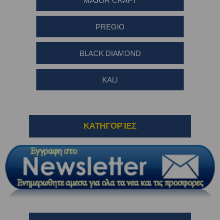
MAJOR CRAFT
PREGIO
BLACK DIAMOND
KALI
ΚΑΤΗΓΟΡΊΕΣ