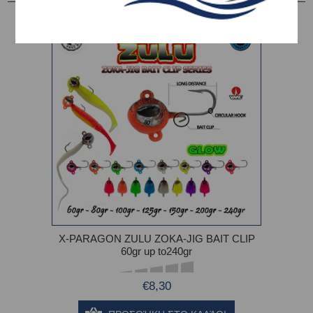
X-PARAGON ZULU ZOKA-JIG BAIT CLIP
60gr up to240gr
€8,30