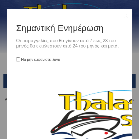
Σημαντική Ενημέρωση
Οι παραγγελίες που θα γίνουν από 7 εως 23 του
μηνός θα εκτελεστούν από 24 του μηνός και μετά.
Να μην εμφανιστεί ξανά
ZULU SERIES
Αρχική
/
Είδη Αλιείας
/
ΖΟΚΕΣ - JIG HEADS
/
JIG HEADS
/
X-PARAGON
/
ZULU SERIES
Ταξινόμηση ανά