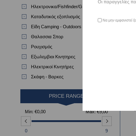
Οι παραγγελίες πο
Ηλεκτρονικα/Fishfinder/GPS/VHF
Καταδυτικός εξοπλισμός
Να μην εμφανιστεί ξ
Είδη Camping - Outdoors
Θαλασσια Σπορ
Ρουχισμός
Εξωλεμβιοι Κινητηρες
Ηλεκτρικοί Κινητήρες
Haya
Σκάφη - Βαρκες
PRICE RANGE
Min:
€0,00
Max:
€9,00
0
9