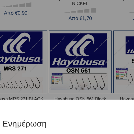
NICKEL
Από €0,90
Από €1,70
busa MRS 271 BLACK
Hayabusa OSN 561 Black
Hayabu
NICKEL
Nickel
Από €1,70
Από €2,20
ή Ενημέρωση