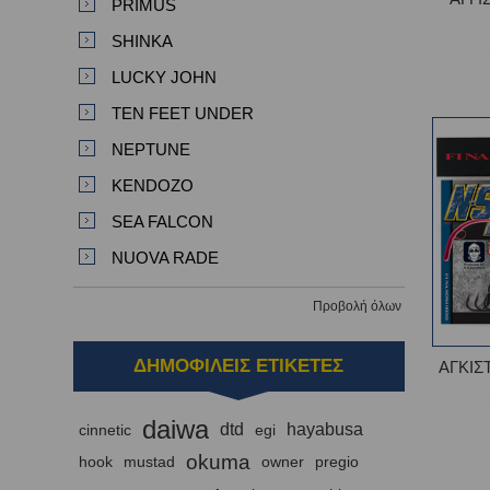
PRIMUS
SHINKA
LUCKY JOHN
TEN FEET UNDER
NEPTUNE
KENDOZO
SEA FALCON
NUOVA RADE
Προβολή όλων
ΔΗΜΟΦΙΛΕΙΣ ΕΤΙΚΕΤΕΣ
ΑΓΚΙΣ
daiwa
dtd
hayabusa
cinnetic
egi
okuma
hook
mustad
owner
pregio