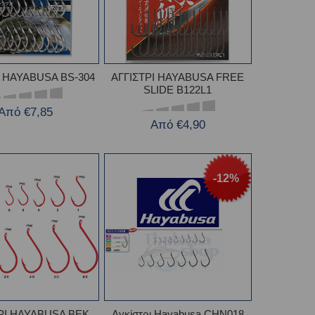
Ι HAYABUSA BS-304
ΑΓΓΙΣΤΡΙ HAYABUSA FREE
SLIDE B122L1
Από €7,85
Από €4,90
-12%
ΡΙ HAYABUSA BEK
Αγκίστρι Hayabusa CHN018