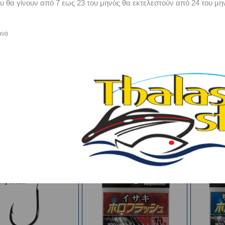
υ θα γίνουν από 7 εως 23 του μηνός θα εκτελεστούν από 24 του μην
ανά
busa UMT 219 BLACK
Hayabusa YMM 220 BLUE
HYA
NICKEL
Από €1,20
Από €1,05