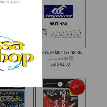
ός και μετά.
-11%
BUSA CRL 186
HYABUSA MUT 183 NICKEL
Από €3,15
Από €1,80
-9%