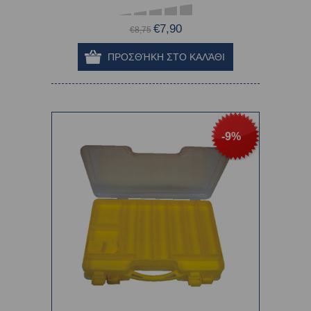
€7,90
€8,75
-9%