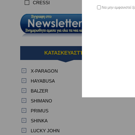
CRESSI
Να μην εμφανιστεί ξ
ΚΑΤΑΣΚΕΥΑΣΤΈΣ
X-PARAGON
HAYABUSA
BALZER
SHIMANO
PRIMUS
SHINKA
LUCKY JOHN