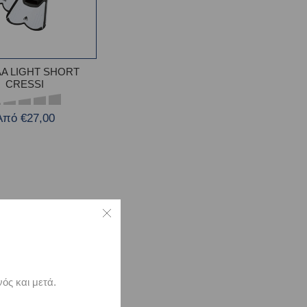
ΛΑ LIGHT SHORT
CRESSI
Από €27,00
ός και μετά.