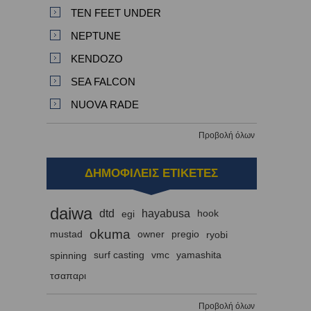
TEN FEET UNDER
NEPTUNE
KENDOZO
SEA FALCON
NUOVA RADE
Προβολή όλων
ΔΗΜΟΦΙΛΕΙΣ ΕΤΙΚΕΤΕΣ
daiwa
dtd
hayabusa
egi
hook
okuma
mustad
owner
pregio
ryobi
spinning
surf casting
vmc
yamashita
τσαπαρι
Προβολή όλων