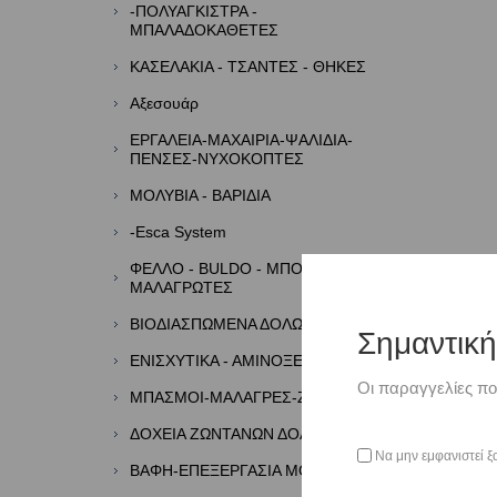
-ΠΟΛΥΑΓΚΙΣΤΡΑ -
ΜΠΑΛΑΔΟΚΑΘΕΤΕΣ
ΚΑΣΕΛΑΚΙΑ - ΤΣΑΝΤΕΣ - ΘΗΚΕΣ
Αξεσουάρ
ΕΡΓΑΛΕΙΑ-ΜΑΧΑΙΡΙΑ-ΨΑΛΙΔΙΑ-
ΠΕΝΣΕΣ-ΝΥΧΟΚΟΠΤΕΣ
ΜΟΛΥΒΙΑ - ΒΑΡΙΔΙΑ
-Esca System
ΦΕΛΛΟ - BULDO - ΜΠΟΡΜΠΑΔΕΣ -
ΜΑΛΑΓΡΩΤΕΣ
ΒΙΟΔΙΑΣΠΩΜΕΝΑ ΔΟΛΩΜΑΤΑ
Σημαντικ
ΕΝΙΣΧΥΤΙΚΑ - ΑΜΙΝΟΞΕΑ - ΑΡΩΜΑΤΑ
Οι παραγγελίες πο
ΜΠΑΣΜΟΙ-ΜΑΛΑΓΡΕΣ-ΖΥΜΕΣ
ΔΟΧΕΙΑ ΖΩΝΤΑΝΩΝ ΔΟΛΩΜΑΤΩΝ
Να μην εμφανιστεί ξ
ΒΑΦΗ-ΕΠΕΞΕΡΓΑΣΙΑ ΜΟΛΥΒΙΩΝ