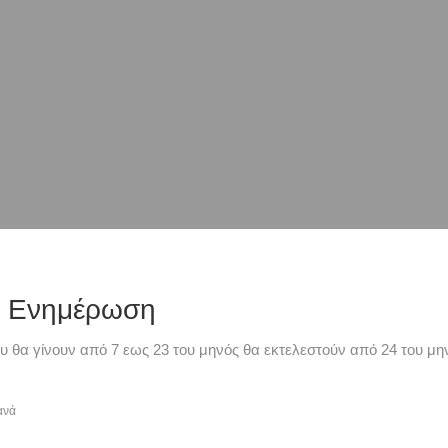
ή Ενημέρωση
υ θα γίνουν από 7 εως 23 του μηνός θα εκτελεστούν από 24 του μην
ανά