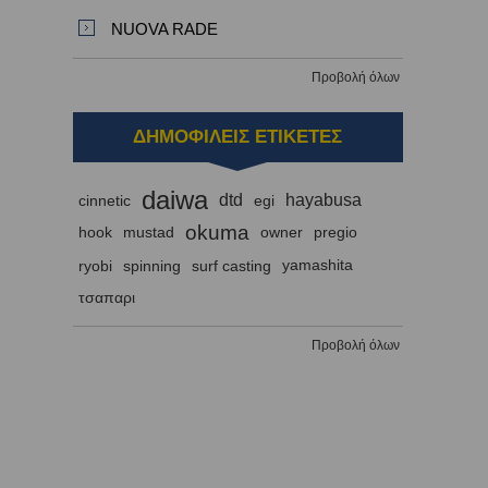
NUOVA RADE
Προβολή όλων
ΔΗΜΟΦΙΛΕΙΣ ΕΤΙΚΕΤΕΣ
daiwa
dtd
hayabusa
cinnetic
egi
okuma
hook
mustad
owner
pregio
ryobi
spinning
surf casting
yamashita
τσαπαρι
Προβολή όλων