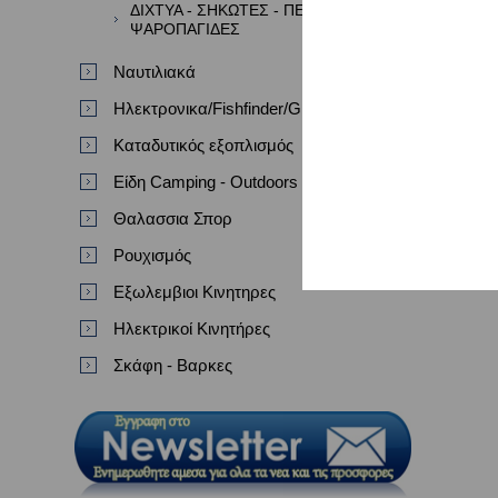
ΔΙΧΤΥΑ - ΣΗΚΩΤΕΣ - ΠΕΖΟΒΟΛΑ -
ΨΑΡΟΠΑΓΙΔΕΣ
Ναυτιλιακά
Ηλεκτρονικα/Fishfinder/GPS/VHF
Καταδυτικός εξοπλισμός
Είδη Camping - Outdoors
Θαλασσια Σπορ
Ρουχισμός
Εξωλεμβιοι Κινητηρες
Ηλεκτρικοί Κινητήρες
Σκάφη - Βαρκες