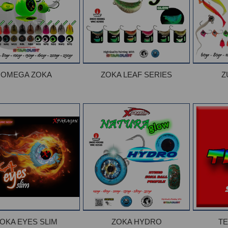
OMEGA ZOKA
ZOKA LEAF SERIES
Z
OKA EYES SLIM
ZOKA HYDRO
TE