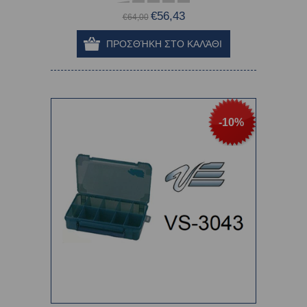
€56,43
€64,00
-10%