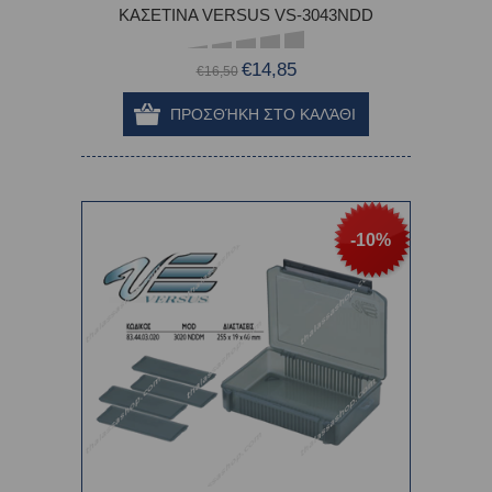
ΚΑΣΕΤΙΝA VERSUS VS-3043NDD
€14,85
€16,50
-10%