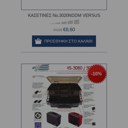
ΚΑΣΕΤΙΝEΣ Νο.3020ΝDDΜ VERSUS
€8,60
€9,55
-10%