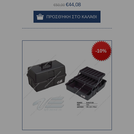
€44,08
€50,00
-10%