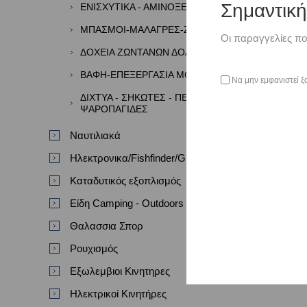
Σημαντικ
ΕΝΙΣΧΥΤΙΚΑ - ΑΜΙΝΟΞΕΑ - ΑΡΩΜΑΤΑ
ΜΠΑΣΜΟΙ-ΜΑΛΑΓΡΕΣ-ΖΥΜΕΣ
Οι παραγγελίες πο
ΔΟΧΕΙΑ ΖΩΝΤΑΝΩΝ ΔΟΛΩΜΑΤΩΝ
ΒΑΦΗ-ΕΠΕΞΕΡΓΑΣΙΑ ΜΟΛΥΒΙΩΝ
Να μην εμφανιστεί ξ
ΔΙΧΤΥΑ - ΣΗΚΩΤΕΣ - ΠΕΖΟΒΟΛΑ -
ΨΑΡΟΠΑΓΙΔΕΣ
Ναυτιλιακά
Ηλεκτρονικα/Fishfinder/GPS/VHF
Καταδυτικός εξοπλισμός
Είδη Camping - Outdoors
Θαλασσια Σπορ
Ρουχισμός
Εξωλεμβιοι Κινητηρες
Ηλεκτρικοί Κινητήρες