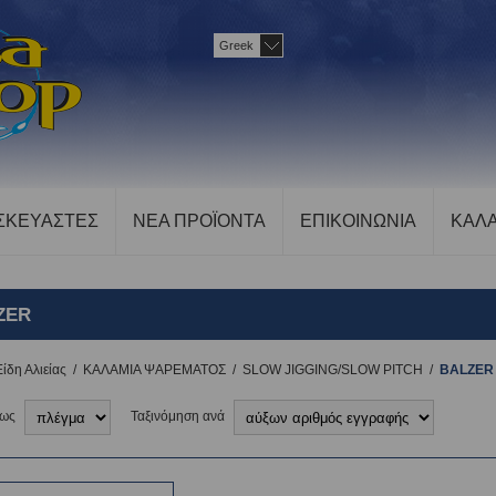
Greek
ΣΚΕΥΑΣΤΕΣ
ΝΕΑ ΠΡΟΪΟΝΤΑ
ΕΠΙΚΟΙΝΩΝΙΑ
ΚΑΛΑ
ZER
Είδη Αλιείας
/
ΚΑΛΑΜΙΑ ΨΑΡΕΜΑΤΟΣ
/
SLOW JIGGING/SLOW PITCH
/
BALZER
 ως
Ταξινόμηση ανά