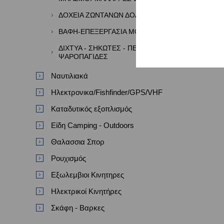
ΔΟΧΕΙΑ ΖΩΝΤΑΝΩΝ ΔΟΛΩΜΑΤΩΝ
ΒΑΦΗ-ΕΠΕΞΕΡΓΑΣΙΑ ΜΟΛΥΒΙΩΝ
ΔΙΧΤΥΑ - ΣΗΚΩΤΕΣ - ΠΕΖΟΒΟΛΑ -
ΨΑΡΟΠΑΓΙΔΕΣ
Ναυτιλιακά
Ηλεκτρονικα/Fishfinder/GPS/VHF
Καταδυτικός εξοπλισμός
Είδη Camping - Outdoors
Θαλασσια Σπορ
Ρουχισμός
Εξωλεμβιοι Κινητηρες
Ηλεκτρικοί Κινητήρες
Σκάφη - Βαρκες