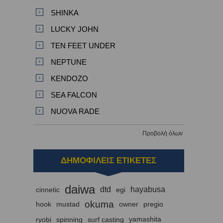
SHINKA
LUCKY JOHN
TEN FEET UNDER
NEPTUNE
KENDOZO
SEA FALCON
NUOVA RADE
Προβολή όλων
ΔΗΜΟΦΙΛΕΙΣ ΕΤΙΚΕΤΕΣ
daiwa
dtd
hayabusa
cinnetic
egi
okuma
hook
mustad
owner
pregio
ryobi
spinning
surf casting
yamashita