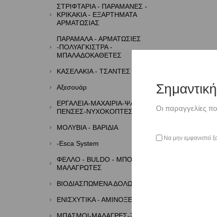
ΣΤΡΙΦΤΑΡΙΑ - ΠΑΡΑΜΑΝΕΣ -
ΚΡΙΚΑΚΙΑ - ΕΞΑΡΤΗΜΑΤΑ
ΑΡΜΑΤΩΣΙΑΣ
ΠΑΡΑΜΑΛΑ - ΑΡΜΑΤΩΣΙΕΣ
-ΠΟΛΥΑΓΚΙΣΤΡΑ -
ΜΠΑΛΑΔΟΚΑΘΕΤΕΣ
ΚΑΣΕΛΑΚΙΑ - ΤΣΑΝΤΕΣ - ΘΗΚΕΣ
Σημαντικ
Αξεσουάρ
ΕΡΓΑΛΕΙΑ-ΜΑΧΑΙΡΙΑ-ΨΑΛΙΔΙΑ-
Οι παραγγελίες πο
ΠΕΝΣΕΣ-ΝΥΧΟΚΟΠΤΕΣ
ΜΟΛΥΒΙΑ - ΒΑΡΙΔΙΑ
Να μην εμφανιστεί ξ
-Esca System
ΦΕΛΛΟ - BULDO - ΜΠΟΡΜΠΑΔΕΣ -
ΜΑΛΑΓΡΩΤΕΣ
ΒΙΟΔΙΑΣΠΩΜΕΝΑ ΔΟΛΩΜΑΤΑ
ΕΝΙΣΧΥΤΙΚΑ - ΑΜΙΝΟΞΕΑ - ΑΡΩΜΑΤΑ
ΜΠΑΣΜΟΙ-ΜΑΛΑΓΡΕΣ-ΖΥΜΕΣ